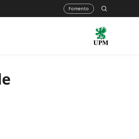
Fomento
de