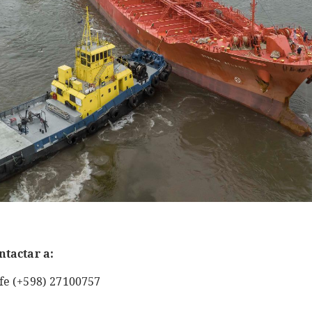
ntactar a:
fe (+598) 27100757