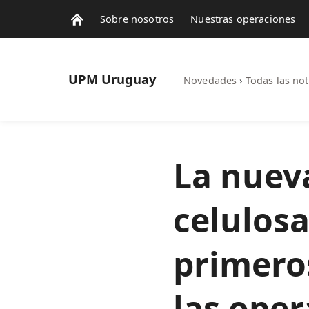
Sobre nosotros
Nuestras operaciones
UPM
Uruguay
Novedades
›
Todas las not
La nuev
celulosa
primero
las ope