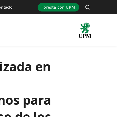
Forestá con UPM
ontacto
izada en
mos para
o de los