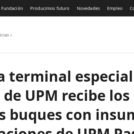
Fundación
Producimos futuro
Novedades
Empleo
C
icias
›
a terminal especial
 de UPM recibe los
s buques con insu
raciones de UPM Pas