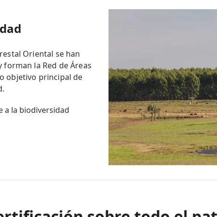
idad
restal Oriental se han
y forman la Red de Áreas
 objetivo principal de
d.
 a la biodiversidad
ertificación sobre todo el pa