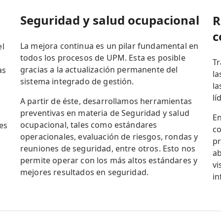
Seguridad y salud ocupacional
R
c
La mejora continua es un pilar fundamental en
el
todos los procesos de UPM. Esta es posible
Tr
gracias a la actualización permanente del
as
la
sistema integrado de gestión.
la
lí
A partir de éste, desarrollamos herramientas
preventivas en materia de Seguridad y salud
En
ocupacional, tales como estándares
es
co
operacionales, evaluación de riesgos, rondas y
pr
reuniones de seguridad, entre otros. Esto nos
ab
permite operar con los más altos estándares y
vi
mejores resultados en seguridad.
in