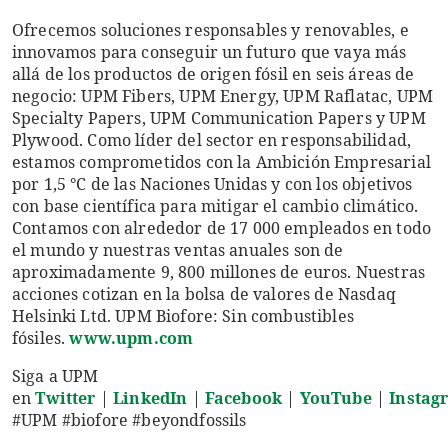
Ofrecemos soluciones responsables y renovables, e
innovamos para conseguir un futuro que vaya más
allá de los productos de origen fósil en seis áreas de
negocio: UPM Fibers, UPM Energy, UPM Raflatac, UPM
Specialty Papers, UPM Communication Papers y UPM
Plywood. Como líder del sector en responsabilidad,
estamos comprometidos con la Ambición Empresarial
por 1,5 °C de las Naciones Unidas y con los objetivos
con base científica para mitigar el cambio climático.
Contamos con alrededor de 17 000 empleados en todo
el mundo y nuestras ventas anuales son de
aproximadamente 9, 800 millones de euros. Nuestras
acciones cotizan en la bolsa de valores de Nasdaq
Helsinki Ltd. UPM Biofore: Sin combustibles
fósiles.
www.upm.com
Siga a UPM
en
Twitter
|
LinkedIn
|
Facebook
|
YouTube
|
Instag
#UPM #biofore #beyondfossils