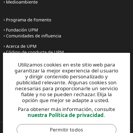
Medioambiente
Programa de Fomento
Fundación UPM
Comunidades de influencia
Acerca de UPM
Código de conducta de UPM
Utilizamos cookies en este sitio web para
Prensa
garantizar la mejor experiencia del usuario
Todas las noticias
y dirigir contenido personalizado y
publicidad relevante. Algunas cookies son
Contacto
necesarias para proporcionarle un servicio
fiable y no se pueden rechazar. Elija la
opción que mejor se adapte a usted.
Este sitio está protegido por reCAPTCHA y se aplican la
Para obtener más información, consulte
Política de privacidad
y los
Términos de servicio de Google
.
nuestra Política de privacidad
.
Permitir todos
Copyright © 2026 UPM