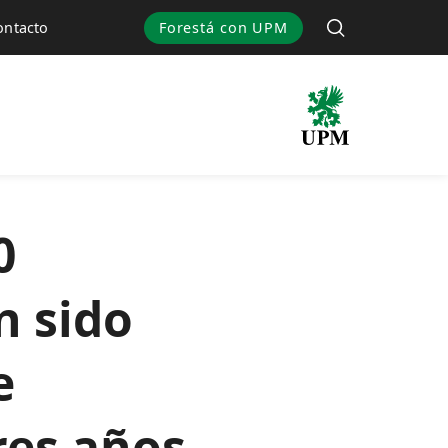
Forestá con UPM
ontacto
0
n sido
e
res años