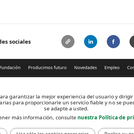
es sociales
Fundación
Producimos futuro
Novedades
Empleo
Con
ma de Fomento
Prensa
Todas las noticias
para garantizar la mejor experiencia del usuario y dirigi
ción UPM
rias para proporcionarle un servicio fiable y no se pued
dades de influencia
Contacto
se adapte a usted.
 de UPM
ener más información, consulte
nuestra Política de pr
 de conducta de UPM