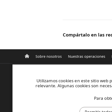
Compártalo en las red
Sobre nosotros
Nuestras operaciones
UPM Forestal Oriental
Progra
Operaciones forestales
Utilizamos cookies en este sitio web 
Funda
Sostenibilidad
relevante. Algunas cookies son necesa
Comuni
Informe anual
Acerca
Para obt
Plantas de celulosa
Código
Proceso productivo
Medioambiente