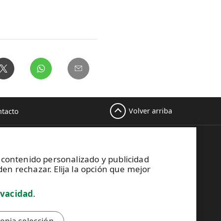
Volver arriba
tacto
Este sitio está protegido por
reCAPTCHA y se aplican la
Política de
r contenido personalizado y publicidad
privacidad
y los
Términos de servicio
en rechazar. Elija la opción que mejor
de Google
.
ivacidad
.