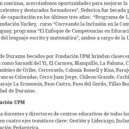
n continua, acercándonos oportunidades para mejorar la 
xcelentes y destacados formadores”. Federica fue becad
de capacitación en los últimos tres años: “Programa de 
undación Varkey, curso “Cocreando la Inclusión en la C
uguay, programa “El Enfoque de Competencias en Educaci
del lenguaje escrito y matemática”, ambos a cargo de la U
de Durazno becados por Fundación UPM brindan clases en
 como Sarandí del Yí, El Carmen, Blanquillo, La Paloma, C
mbúes de Oribe, Cerrezuelo, Colonia Rossell y Rius, Paraj
rancas Coloradas, Cerro Juan Jorge, Chileno Grande, Cuchi
Paraje La Economía, Paso Castro, Paso del Gordo, Villas Bo
udad de Durazno.
dación UPM
 a docentes y directores de centros educativos de todos lo
n cuatro ejes temáticos clave: Gestión y Liderazgo, Inclu
ación Pedagógica.