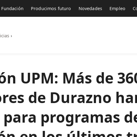
Fundación
Producimos futuro
Novedades
Empleo
C
icias
›
ón UPM: Más de 36
res de Durazno ha
 para programas d
n en los últimos t