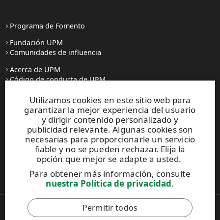
Programa de Fomento
Fundación UPM
Comunidades de influencia
Acerca de UPM
Código de conducta de UPM
Utilizamos cookies en este sitio web para
Prensa
garantizar la mejor experiencia del usuario
Todas las noticias
y dirigir contenido personalizado y
publicidad relevante. Algunas cookies son
Contacto
necesarias para proporcionarle un servicio
fiable y no se pueden rechazar. Elija la
opción que mejor se adapte a usted.
Este sitio está protegido por reCAPTCHA y se aplican la
Para obtener más información, consulte
Política de privacidad
y los
Términos de servicio de Google
.
nuestra Política de privacidad
.
Permitir todos
Copyright © 2026 UPM