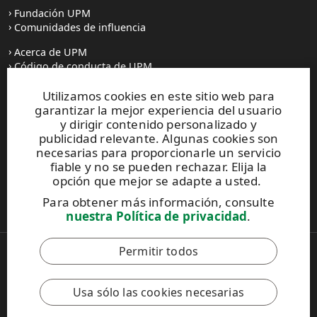
Fundación UPM
Comunidades de influencia
Acerca de UPM
Código de conducta de UPM
Utilizamos cookies en este sitio web para
Prensa
garantizar la mejor experiencia del usuario
Todas las noticias
y dirigir contenido personalizado y
publicidad relevante. Algunas cookies son
Contacto
necesarias para proporcionarle un servicio
fiable y no se pueden rechazar. Elija la
opción que mejor se adapte a usted.
Este sitio está protegido por reCAPTCHA y se aplican la
Para obtener más información, consulte
Política de privacidad
y los
Términos de servicio de Google
.
nuestra Política de privacidad
.
Permitir todos
Copyright © 2026 UPM
UPM Global
Notificación legal
Usa sólo las cookies necesarias
Política de Privacidad
Contacto