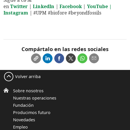
Sigue a UPM
en
Twitter
|
LinkedIn
|
Facebook
|
YouTube
|
Instagram
| #UPM #biofore #beyondfossils
Compártalo en las redes sociales
Volver arriba
Sobre nosotros
Nuestras operaciones
Fundación
Producimos futuro
Novedades
Empleo