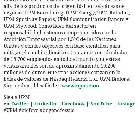
allá de los productos de origen fósil en seis áreas de
negocio: UPM Biorefining, UPM Energy, UPM Raflatac,
UPM Specialty Papers, UPM Communication Papers y
UPM Plywood. Como líder del sector en
responsabilidad, estamos comprometidos con la
Ambición Empresarial por 1,5°C de las Naciones
Unidas y con los objetivos con base científica para
mitigar el cambio climático. Contamos con alrededor
de 18.700 empleados en todo el mundo y nuestras
ventas anuales son de aproximadamente 10.200
millones de euros. Nuestras acciones cotizan en la
bolsa de valores de Nasdaq Helsinki Ltd. UPM Biofore:
Sin combustibles fósiles.
www.upm.com
Siga a UPM
en
Twitter
|
LinkedIn
|
Facebook
|
YouTube
|
Instag
#UPM #biofore #beyondfossils