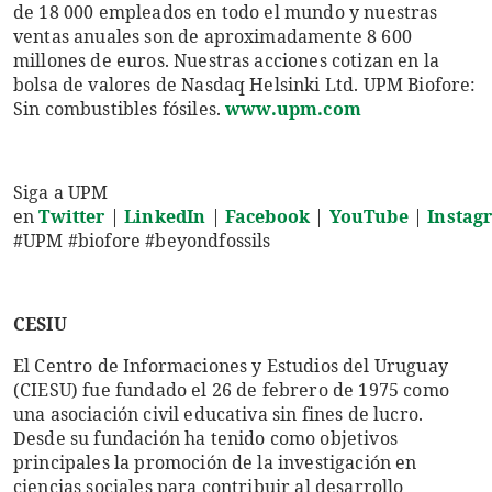
de 18 000 empleados en todo el mundo y nuestras
ventas anuales son de aproximadamente 8 600
millones de euros. Nuestras acciones cotizan en la
bolsa de valores de Nasdaq Helsinki Ltd. UPM Biofore:
Sin combustibles fósiles.
www.upm.com
Siga a UPM
en
Twitter
|
LinkedIn
|
Facebook
|
YouTube
|
Instag
#UPM #biofore #beyondfossils
CESIU
El Centro de Informaciones y Estudios del Uruguay
(CIESU) fue fundado el 26 de febrero de 1975 como
una asociación civil educativa sin fines de lucro.
Desde su fundación ha tenido como objetivos
principales la promoción de la investigación en
ciencias sociales para contribuir al desarrollo