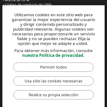
Código de conducta de UPM
Utilizamos cookies en este sitio web para
Prensa
garantizar la mejor experiencia del usuario
Todas las noticias
y dirigir contenido personalizado y
publicidad relevante. Algunas cookies son
Contacto
necesarias para proporcionarle un servicio
fiable y no se pueden rechazar. Elija la
opción que mejor se adapte a usted.
Este sitio está protegido por reCAPTCHA y se aplican la
Para obtener más información, consulte
Política de privacidad
y los
Términos de servicio de Google
.
nuestra Política de privacidad
.
Permitir todos
Copyright © 2026 UPM
UPM Global
Notificación legal
Usa sólo las cookies necesarias
Política de Privacidad
Contacto
Configuración de la política de cookies
Realice su propia selección