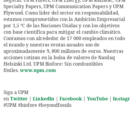
negocio: UPM Fibers, UPM Energy, UPM Raflatac, UPM
Specialty Papers, UPM Communication Papers y UPM
Plywood. Como líder del sector en responsabilidad,
estamos comprometidos con la Ambición Empresarial
por 1,5 °C de las Naciones Unidas y con los objetivos
con base científica para mitigar el cambio climático.
Contamos con alrededor de 17 000 empleados en todo
el mundo y nuestras ventas anuales son de
aproximadamente 9, 800 millones de euros. Nuestras
acciones cotizan en la bolsa de valores de Nasdaq
Helsinki Ltd. UPM Biofore: Sin combustibles
fósiles.
www.upm.com
Siga a UPM
en
Twitter
|
LinkedIn
|
Facebook
|
YouTube
|
Instag
#UPM #biofore #beyondfossils