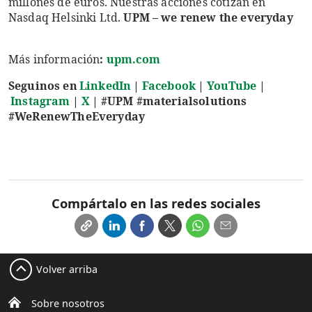
millones de euros. Nuestras acciones cotizan en
Nasdaq Helsinki Ltd.
UPM – we renew the everyday
Más información
:
upm.com
Seguinos en
LinkedIn
|
Facebook
|
YouTube
|
Instagram
|
X
|
#UPM #materialsolutions
#WeRenewTheEveryday
Compártalo en las redes sociales
Volver arriba
Sobre nosotros