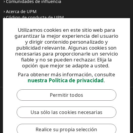
Comunidades de influencia
Acerca de UPM
Código de conducta de UPM
Utilizamos cookies en este sitio web para
Prensa
garantizar la mejor experiencia del usuario
Todas las noticias
y dirigir contenido personalizado y
publicidad relevante. Algunas cookies son
Contacto
necesarias para proporcionarle un servicio
fiable y no se pueden rechazar. Elija la
opción que mejor se adapte a usted.
Este sitio está protegido por reCAPTCHA y se aplican la
Para obtener más información, consulte
Política de privacidad
y los
Términos de servicio de Google
.
nuestra Política de privacidad
.
Permitir todos
Copyright © 2026 UPM
UPM Global
Notificación legal
Usa sólo las cookies necesarias
Política de Privacidad
Contacto
Configuración de la política de cookies
Realice su propia selección