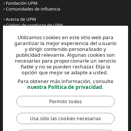
Fundación UPM
Comunidades de influencia
Acerca de UPM
Código de conducta de UPM
Utilizamos cookies en este sitio web para
Prensa
garantizar la mejor experiencia del usuario
Todas las noticias
y dirigir contenido personalizado y
publicidad relevante. Algunas cookies son
Contacto
necesarias para proporcionarle un servicio
fiable y no se pueden rechazar. Elija la
opción que mejor se adapte a usted.
Este sitio está protegido por reCAPTCHA y se aplican la
Para obtener más información, consulte
Política de privacidad
y los
Términos de servicio de Google
.
nuestra Política de privacidad
.
Permitir todos
Copyright © 2026 UPM
UPM Global
Notificación legal
Usa sólo las cookies necesarias
Política de Privacidad
Contacto