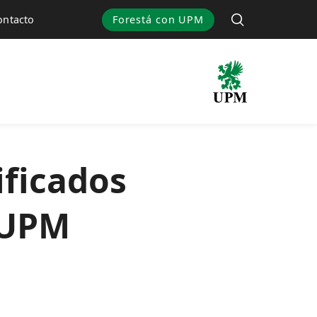
Forestá con UPM
ontacto
ificados
e UPM