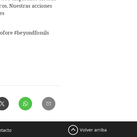
os. Nuestras acciones
es
ofore #beyondfossils
Volver arriba
tacto