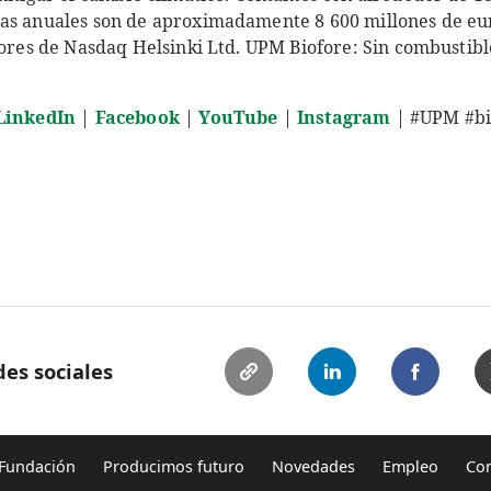
as anuales son de aproximadamente 8 600 millones de eur
lores de Nasdaq Helsinki Ltd. UPM Biofore: Sin combustibl
LinkedIn
|
Facebook
|
YouTube
|
Instagram
| #UPM #bi
es sociales
Fundación
Producimos futuro
Novedades
Empleo
Con