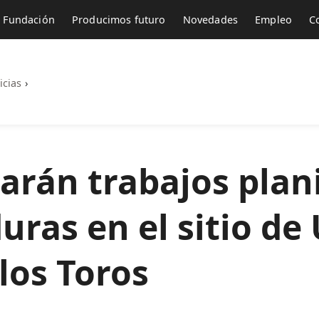
Fundación
Producimos futuro
Novedades
Empleo
C
icias
›
zarán trabajos plan
uras en el sitio d
los Toros