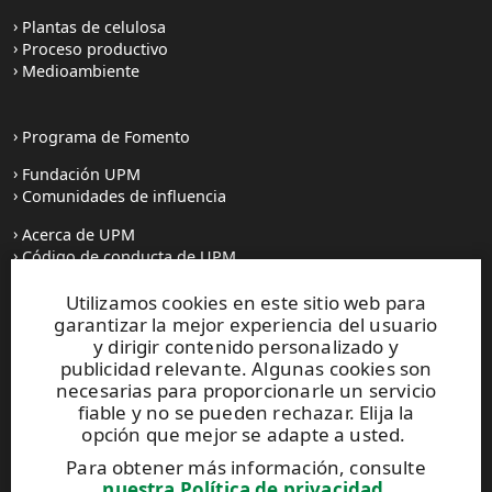
Plantas de celulosa
Proceso productivo
Medioambiente
Programa de Fomento
Fundación UPM
Comunidades de influencia
Acerca de UPM
Código de conducta de UPM
Utilizamos cookies en este sitio web para
Prensa
garantizar la mejor experiencia del usuario
Todas las noticias
y dirigir contenido personalizado y
publicidad relevante. Algunas cookies son
Contacto
necesarias para proporcionarle un servicio
fiable y no se pueden rechazar. Elija la
opción que mejor se adapte a usted.
Este sitio está protegido por reCAPTCHA y se aplican la
Para obtener más información, consulte
Política de privacidad
y los
Términos de servicio de Google
.
nuestra Política de privacidad
.