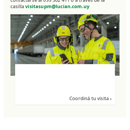
contactarse al 099 362 411 o a través de la
casilla
visitasupm@lucian.com.uy
Coordiná tu visita