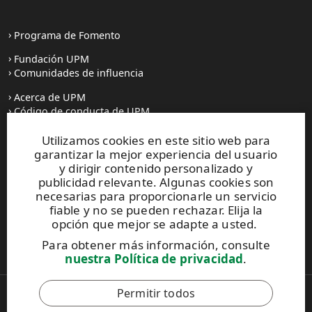
Programa de Fomento
Fundación UPM
Comunidades de influencia
Acerca de UPM
Código de conducta de UPM
Utilizamos cookies en este sitio web para
Prensa
garantizar la mejor experiencia del usuario
Todas las noticias
y dirigir contenido personalizado y
publicidad relevante. Algunas cookies son
Contacto
necesarias para proporcionarle un servicio
fiable y no se pueden rechazar. Elija la
opción que mejor se adapte a usted.
Este sitio está protegido por reCAPTCHA y se aplican la
Para obtener más información, consulte
Política de privacidad
y los
Términos de servicio de Google
.
nuestra Política de privacidad
.
Permitir todos
Copyright © 2026 UPM
UPM Global