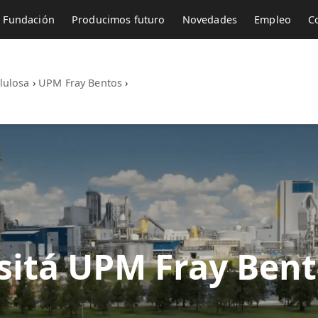
Fundación
Producimos futuro
Novedades
Empleo
C
lulosa
›
UPM Fray Bentos
›
sitá UPM Fray Ben