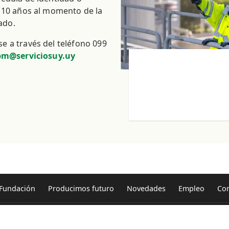
e 10 años al momento de la
rado.
e a través del teléfono 099
pm@serviciosuy.uy
Fundación
Producimos futuro
Novedades
Empleo
Con
ma de Fomento
Prensa